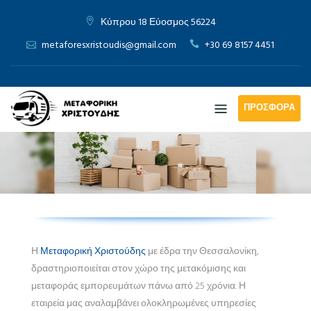
Skip
Κύπρου 18 Εύοσμος 56224
to
content
metaforesxristoudis@gmail.com
+30 69 8157 4451
ΠΡΟΣΦΟΡΆ
Η
Μεταφορική Χριστούδης
με έδρα την Θεσσαλονίκη,
δραστηριοποιείται στον χώρο της μετακόμισης και
μεταφοράς εμπορευμάτων πάνω από 25 χρόνια. Η
εταιρεία μας αναλαμβάνει ολοκληρωμένες υπηρεσίες